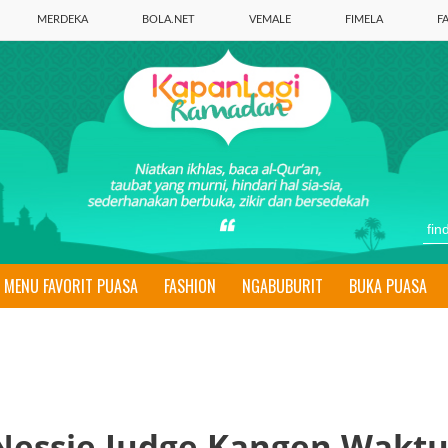
MERDEKA
BOLA.NET
VEMALE
FIMELA
F
MENU FAVORIT PUASA
FASHION
NGABUBURIT
BUKA PUASA
 Nessie Judge Kangen Wakt