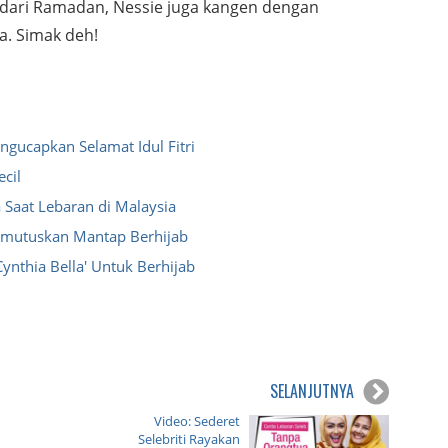
n dari Ramadan, Nessie juga kangen dengan
a. Simak deh!
gucapkan Selamat Idul Fitri
cil
 Saat Lebaran di Malaysia
Memutuskan Mantap Berhijab
ynthia Bella' Untuk Berhijab
SELANJUTNYA
Video: Sederet
Selebriti Rayakan