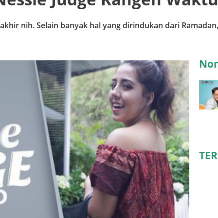
hir nih. Selain banyak hal yang dirindukan dari Ramadan
Non
TE