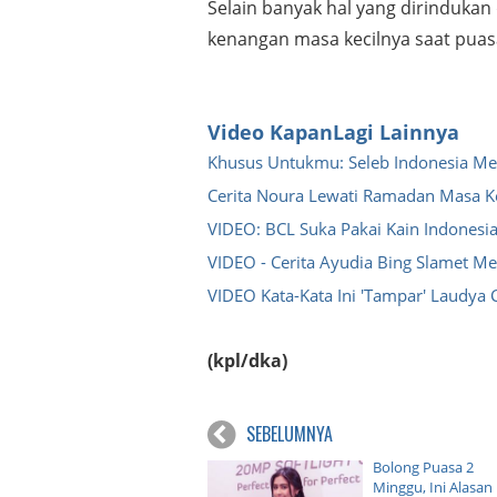
Selain banyak hal yang dirinduka
kenangan masa kecilnya saat puas
Video KapanLagi Lainnya
Khusus Untukmu: Seleb Indonesia Men
Cerita Noura Lewati Ramadan Masa Ke
VIDEO: BCL Suka Pakai Kain Indonesia
VIDEO - Cerita Ayudia Bing Slamet 
VIDEO Kata-Kata Ini 'Tampar' Laudya C
(kpl/dka)
SEBELUMNYA
Bolong Puasa 2
Minggu, Ini Alasan